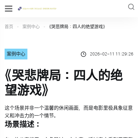
首页
案例中心
《哭悲牌局：四人的绝望游戏》
案例中心
2026-02-11 11:29:26
《哭悲牌局：四人的绝
望游戏》
这个场景并非一个温馨的休闲画面，而是电影里极具象征意
义和冲击力的一个情节。
场景描述：