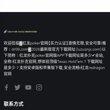
欢迎莅临▓红龙poker官网【实力认证】激情无限,安全可靠!推
荐：dr09.com▓2026最新版官方下载网址(luzuanjx.com)以
下简称：红龙扑克poker官网版APP下载网址是多少✔全站,
全称:红龙扑克官网,想体验顶级Texas Hold’em？下载网址
是多少？支持安卓版和苹果版下载,安全流畅!红龙redragon
官网
联系方式