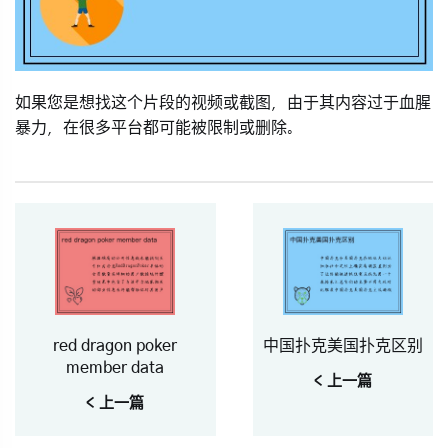
如果您是想找这个片段的视频或截图，由于其内容过于血腥
暴力，在很多平台都可能被限制或删除。
red dragon poker
中国扑克美国扑克区别
member data
< 上一篇
< 上一篇