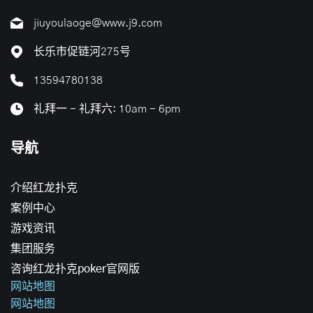
jiuyoulaoge@www.j9.com
长乐市促链河275号
13594780138
礼拜一 - 礼拜六: 10am - 6pm
导航
介绍红龙扑克
案例中心
游戏资讯
集团服务
咨询红龙扑克poker官网版
网站地图
网站地图