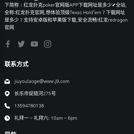
下简称：红龙扑克poker官网版APP下载网址是多少✔全站,
全称:红龙扑克官网,想体验顶级Texas Hold’em？下载网址
是多少？支持安卓版和苹果版下载,安全流畅!红龙redragon
官网
联系方式
jiuyoulaoge@www.j9.com
长乐市促链河275号
13594780138
礼拜一 - 礼拜六: 10am - 6pm