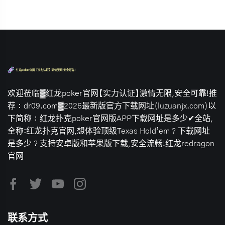
欢迎莅临▓红龙poker官网【实力认证】激情无限,安全可靠!推
荐：dr09.com▓2026最新版官方下载网址(luzuanjx.com)以
下简称：红龙扑克poker官网版APP下载网址是多少✔全站,
全称:红龙扑克官网,想体验顶级Texas Hold’em？下载网址
是多少？支持安卓版和苹果版下载,安全流畅!红龙redragon
官网
联系方式