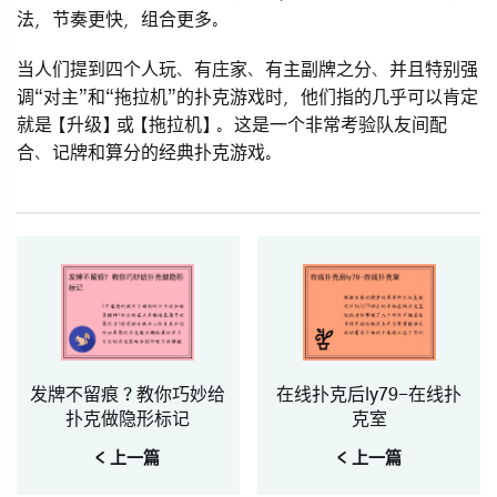
法，节奏更快，组合更多。
当人们提到四个人玩、有庄家、有主副牌之分、并且特别强
调“对主”和“拖拉机”的扑克游戏时，他们指的几乎可以肯定
就是
【升级】
或
【拖拉机】
。这是一个非常考验队友间配
合、记牌和算分的经典扑克游戏。
发牌不留痕？教你巧妙给
在线扑克后ly79-在线扑
扑克做隐形标记
克室
< 上一篇
< 上一篇