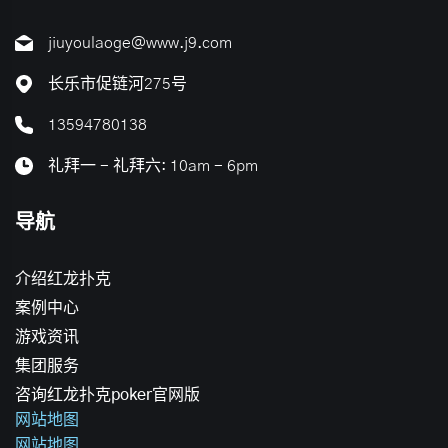
jiuyoulaoge@www.j9.com
长乐市促链河275号
13594780138
礼拜一 - 礼拜六: 10am - 6pm
导航
介绍红龙扑克
案例中心
游戏资讯
集团服务
咨询红龙扑克poker官网版
网站地图
网站地图