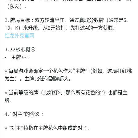
（队友）。
2.
牌局目标
：双方轮流坐庄，通过赢取分数牌（通常是5、
10、K）来升级。从2开始打，先打过A的一方获胜。
红龙扑克官网
3. **核心概念
主牌**：
* 每局游戏会确定一个花色作为“主牌”（例如，这局打红桃
为主）。主牌比任何副牌都大。
* 当前等级的牌（比如打2，那么所有花色的2）也都是主
牌。
4.
“对主”的含义
：
* “对主”特指
在主牌花色中组成的对子
。