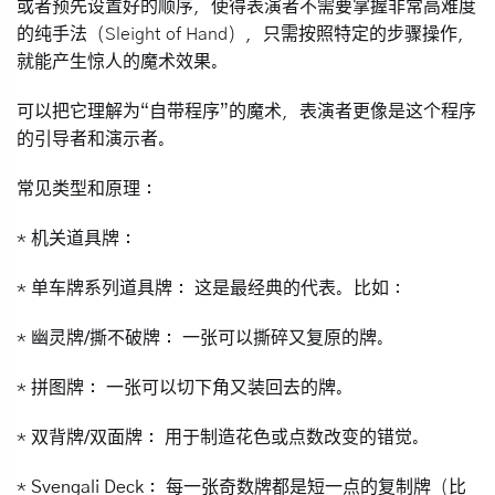
或者
预先设置好的顺序
，使得表演者不需要掌握非常高难度
的纯手法（Sleight of Hand），只需按照特定的步骤操作，
就能产生惊人的魔术效果。
可以把它理解为“自带程序”的魔术，表演者更像是这个程序
的引导者和演示者。
常见类型和原理：
*
机关道具牌：
*
单车牌系列道具牌：
这是最经典的代表。比如：
*
幽灵牌/撕不破牌：
一张可以撕碎又复原的牌。
*
拼图牌：
一张可以切下角又装回去的牌。
*
双背牌/双面牌：
用于制造花色或点数改变的错觉。
*
Svengali Deck：
每一张奇数牌都是短一点的复制牌（比