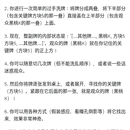
2. 你进行一次简单的
过手洗牌
：将牌分成两叠，将
下半部分
（包含关键牌方块5的那一叠）直接盖在
上半部分（包含观
众黑桃K的那一叠）上面。
3. 现在，整副牌的内部状态是：`[...其他牌..., 黑桃K, 方块5
方块5, ...其他牌...]`。观众的牌（黑桃K）就在你记住的关
键牌（方块5）的
正上方
！
4. 你可以随意切几次牌（但不能洗乱顺序），或者说一些话
迷惑观众。
5. 然后你将牌逐张发到桌上，或者展开，寻找你的关键牌
（方块5）。
紧跟在它后面的那一张
，就是观众的牌（黑桃
K）！
6. 你可以用各种方式（假装感应、看瞳孔倒影等）将它找出
来，效果非常神奇。