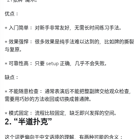
“21张牌”魔术。
优点：
*
入门简单：
对新手非常友好，无需长时间练习手法。
*
效果强悍：
很多效果是纯手法难以达到的，比如牌的撕裂
与复原。
*
可靠性高：
只要 setup 正确，几乎不会失败。
缺点：
*
不能随意检查：
通常表演后不能把整副牌交给观众检查，
需要用巧妙的方法收回或切换成普通牌。
*
模式固定：
流程比较固定，缺乏即兴发挥的空间。
2. “半道扑克”
这个词更偏向于中文语境的理解，有两种可能的含义：