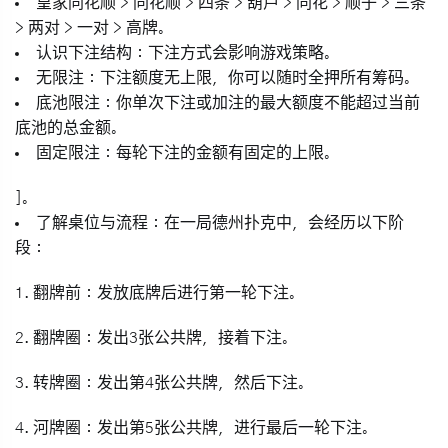
皇家同花顺
>
同花顺
>
四条
>
葫芦
>
同花
>
顺子
>
三条
>
两对
>
一对
>
高牌
。
认识下注结构
：下注方式会影响游戏策略。
无限注
：下注额度无上限，你可以随时全押所有筹码。
底池限注
：你单次下注或加注的最大额度不能超过当前
底池的总金额。
固定限注
：每轮下注的金额有固定的上限。
]。
了解桌位与流程
：在一局德州扑克中，会经历以下阶
段：
1.
翻牌前
：发放底牌后进行第一轮下注。
2.
翻牌圈
：发出3张公共牌，接着下注。
3.
转牌圈
：发出第4张公共牌，然后下注。
4.
河牌圈
：发出第5张公共牌，进行最后一轮下注。