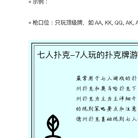
*
示例
：
*
枪口位
：只玩顶级牌，如
AA, KK, QQ, AK, 