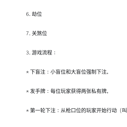
6.
劫位
7.
关煞位
3.
游戏流程
：
*
下盲注
：小盲位和大盲位强制下注。
*
发手牌
：每位玩家获得两张私有牌。
*
第一轮下注
：从枪口位的玩家开始行动（叫