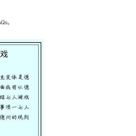
AQs
。