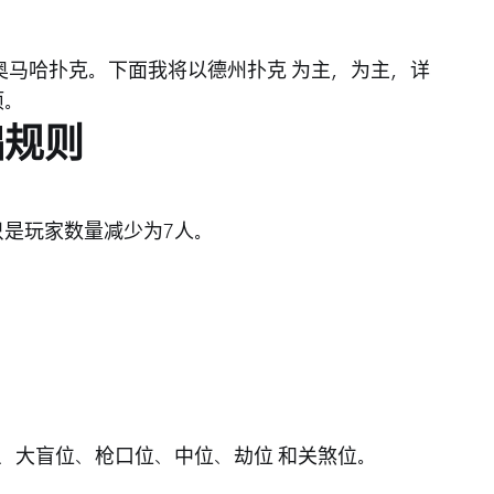
奥马哈扑克
。下面我将以
德州扑克
为主，为主，详
项。
础规则
是玩家数量减少为7人。
。
、
大盲位
、
枪口位
、
中位
、
劫位
和
关煞位
。